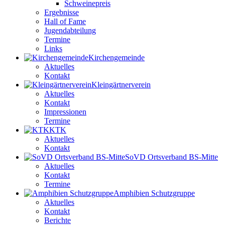
Schweinepreis
Ergebnisse
Hall of Fame
Jugendabteilung
Termine
Links
Kirchengemeinde
Aktuelles
Kontakt
Kleingärtnerverein
Aktuelles
Kontakt
Impressionen
Termine
KTK
Aktuelles
Kontakt
SoVD Ortsverband BS-Mitte
Aktuelles
Kontakt
Termine
Amphibien Schutzgruppe
Aktuelles
Kontakt
Berichte