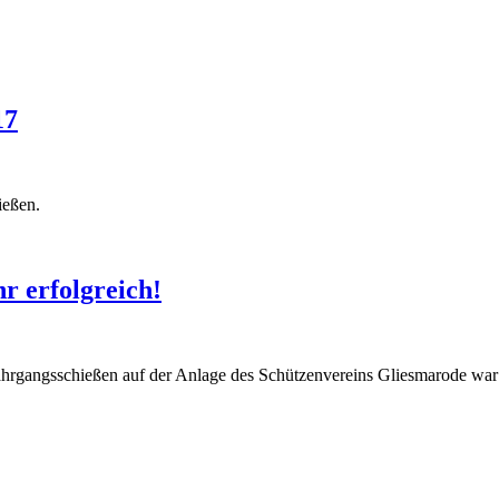
17
ießen.
r erfolgreich!
rgangsschießen auf der Anlage des Schützenvereins Gliesmarode war fü