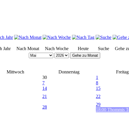
h Jahr
Nach Monat
Nach Woche
Heute
Suche
Gehe z
Gehe zu Monat
Mittwoch
Donnerstag
Freitag
30
1
7
8
14
15
21
22
29
28
18:00 Thommis Te