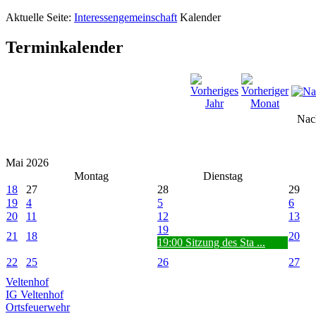
Aktuelle Seite:
Interessengemeinschaft
Kalender
Terminkalender
Nac
Mai 2026
Montag
Dienstag
18
27
28
29
19
4
5
6
20
11
12
13
19
21
18
20
19:00 Sitzung des Sta ...
22
25
26
27
Veltenhof
IG Veltenhof
Ortsfeuerwehr