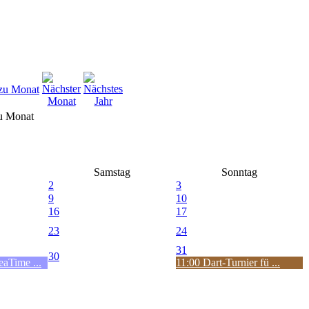
u Monat
Samstag
Sonntag
2
3
9
10
16
17
23
24
31
30
aTime ...
11:00 Dart-Turnier fü ...