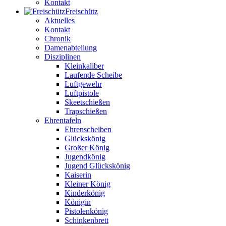
Kontakt
Freischütz
Aktuelles
Kontakt
Chronik
Damenabteilung
Disziplinen
Kleinkaliber
Laufende Scheibe
Luftgewehr
Luftpistole
Skeetschießen
Trapschießen
Ehrentafeln
Ehrenscheiben
Glückskönig
Großer König
Jugendkönig
Jugend Glückskönig
Kaiserin
Kleiner König
Kinderkönig
Königin
Pistolenkönig
Schinkenbrett