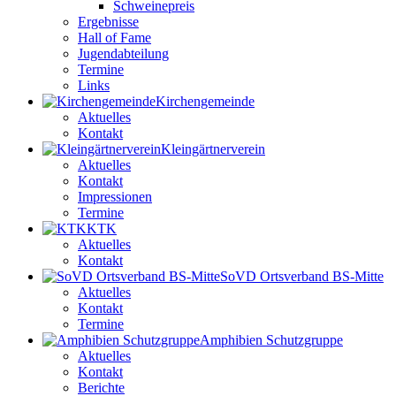
Schweinepreis
Ergebnisse
Hall of Fame
Jugendabteilung
Termine
Links
Kirchengemeinde
Aktuelles
Kontakt
Kleingärtnerverein
Aktuelles
Kontakt
Impressionen
Termine
KTK
Aktuelles
Kontakt
SoVD Ortsverband BS-Mitte
Aktuelles
Kontakt
Termine
Amphibien Schutzgruppe
Aktuelles
Kontakt
Berichte