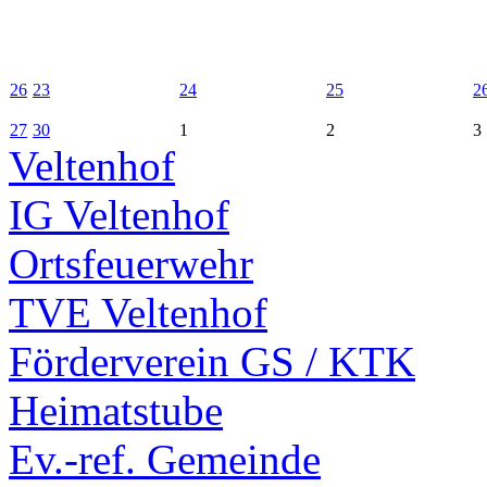
26
23
24
25
2
27
30
1
2
3
Veltenhof
IG Veltenhof
Ortsfeuerwehr
TVE Veltenhof
Förderverein GS / KTK
Heimatstube
Ev.-ref. Gemeinde