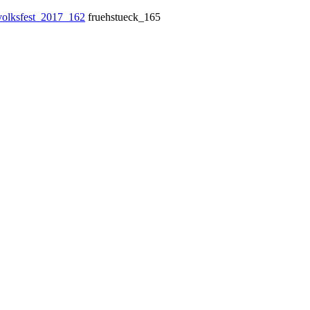
volksfest_2017_162
fruehstueck_165