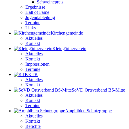
Schweinepreis
Ergebnisse
Hall of Fame
Jugendabteilung
Termine
Links
Kirchengemeinde
Aktuelles
Kontakt
Kleingärtnerverein
Aktuelles
Kontakt
Impressionen
Termine
KTK
Aktuelles
Kontakt
SoVD Ortsverband BS-Mitte
Aktuelles
Kontakt
Termine
Amphibien Schutzgruppe
Aktuelles
Kontakt
Berichte