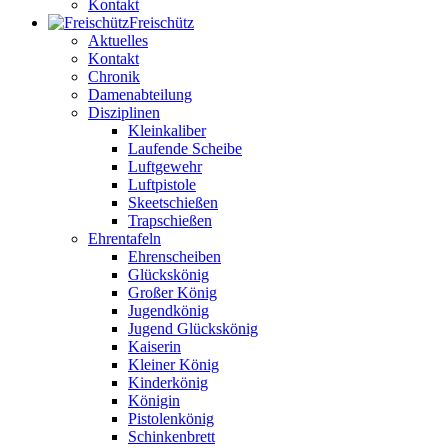
Kontakt
Freischütz
Aktuelles
Kontakt
Chronik
Damenabteilung
Disziplinen
Kleinkaliber
Laufende Scheibe
Luftgewehr
Luftpistole
Skeetschießen
Trapschießen
Ehrentafeln
Ehrenscheiben
Glückskönig
Großer König
Jugendkönig
Jugend Glückskönig
Kaiserin
Kleiner König
Kinderkönig
Königin
Pistolenkönig
Schinkenbrett