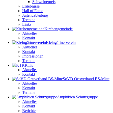
Schweinepreis
Ergebnisse
Hall of Fame
Jugendabteilung
Termine
Links
Kirchengemeinde
Aktuelles
Kontakt
Kleingärtnerverein
Aktuelles
Kontakt
Impressionen
Termine
KTK
Aktuelles
Kontakt
SoVD Ortsverband BS-Mitte
Aktuelles
Kontakt
Termine
Amphibien Schutzgruppe
Aktuelles
Kontakt
Berichte