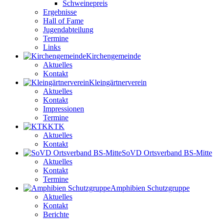
Schweinepreis
Ergebnisse
Hall of Fame
Jugendabteilung
Termine
Links
Kirchengemeinde
Aktuelles
Kontakt
Kleingärtnerverein
Aktuelles
Kontakt
Impressionen
Termine
KTK
Aktuelles
Kontakt
SoVD Ortsverband BS-Mitte
Aktuelles
Kontakt
Termine
Amphibien Schutzgruppe
Aktuelles
Kontakt
Berichte