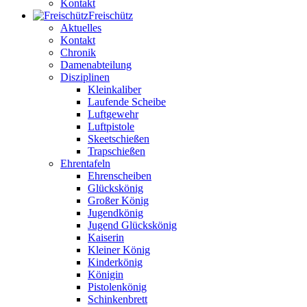
Kontakt
Freischütz
Aktuelles
Kontakt
Chronik
Damenabteilung
Disziplinen
Kleinkaliber
Laufende Scheibe
Luftgewehr
Luftpistole
Skeetschießen
Trapschießen
Ehrentafeln
Ehrenscheiben
Glückskönig
Großer König
Jugendkönig
Jugend Glückskönig
Kaiserin
Kleiner König
Kinderkönig
Königin
Pistolenkönig
Schinkenbrett