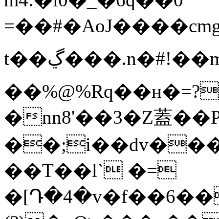
=��#�AoJ����cm
t��ڲ���.n�#!��m{��
��%@%Rq��ʜ�=?
�nn8'��3�­Z蓋��
��;i��dv���
��T��l` �=
�[Դ�4�v�f��6�