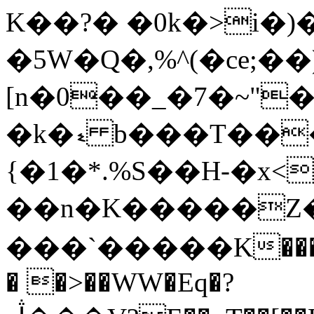
K��?� �0k�>i�)
�5W�Q�,%^(�ce;��)
[n�0��_�7�~"�
�k�ޑ b���T
{�1�*.%S��H-�x<
��n�K�����Z�
���`�����K���>
� �>��WW�Eq�?