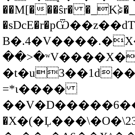
��M[���ŝr� �_K⋩
�sDcE�r�pѾ��z��
B�.4�V����.�X
��>�ʷV����X��
�t�u3��1d��
=*ι����
��V�D�����6���