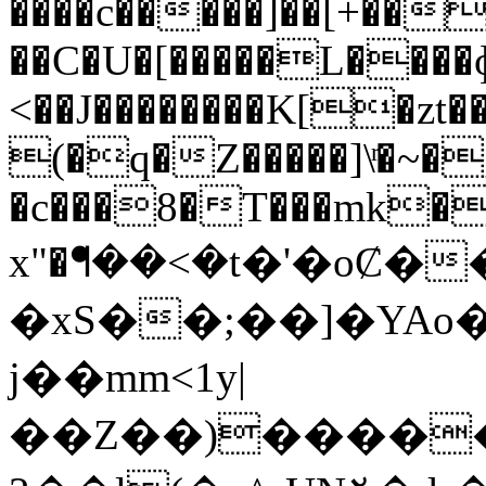
����c�����]��[+���
��C�U�[�����L��
<��J��������K[�zt
(�q�Z�����]\ͬ�~�
�c���8�T���mk�
x"�ᖳ��<�t�'�oȻ�
�xS��;��]�YAo
j��mm<1y|