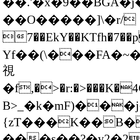
��.'�x�9��BGA�
��O�����]\�r/
7��EkY��KTfh�7��
Yf��(\���FA�~�
視
�f,�>�r:�>���K�4G�x�t
В>_�k�mF)��
{zT���K��B
���s��?�y2�2