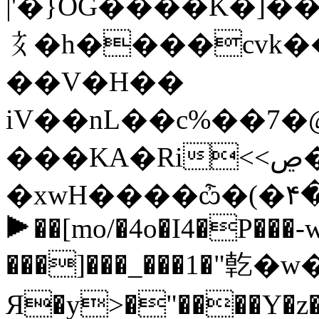
|'�}OG����K�]�
𘤕�h����cvk
��V�H��
iV��nL��c%��7
���KA�Ri<<ڝ�|
�xwH����ѽ�(�۴��
⯈��[mo/�4o�I4�P���
���]���_���1�"亁�w����ݙ
Я�y>�"����Y�z�