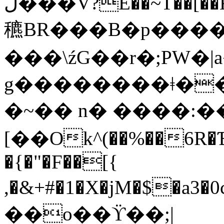
ڷ���V?E��~T��[��K�,�\�r�Ċc�A�AY
穮BR���B�p���
���\źG��r�;PW�|a
g��������ǂ��
�~�� n� ����:�
[
��Ok^(��%��6R�Ɓ�
�{�"�F��[{
,�&+#�1�X�jM�$�a3�0c�1�`
��o��ϔ��;|