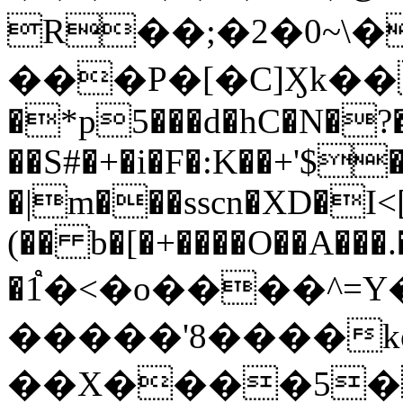
R��;�2�0~\�
���P�[�C]Ӽk��
�*p5���d�hC�N�?�
��S#�+�i�F�:K��+'$�
�|m���sscn�XD�I<[
(�� b�[�
+����O��A���.
�1֩�<�o����^=
�����'8����koۃĲ�\mN��(͞��_˘ȚIdg��A��W�I��I�s�
��X����5�