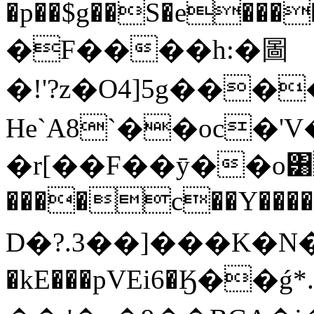
�p��$g��S�e���
�F����һ:�圖
�!'?z�O4]5g�
He`A8`��oc�'
�r[��F��ȳ��o͸��8�[D�]ى�6T
����c��Y���
D�?.3��]���K�N�
�kE���pVEi6�Ӄ��ǵ*