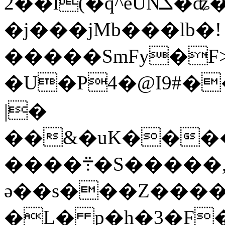
2��l(�q^eUNݎ�ʥ�>a��WR��ym�����[�M���y����3��^
�j���jMb���lb�!
�����SmFy�F
�U�P4�@I9#�
|�
��&�uK����Z_
����܊�S�����,l�%���o.�F��5
ә��s���Z����
�L� p�h�3�F