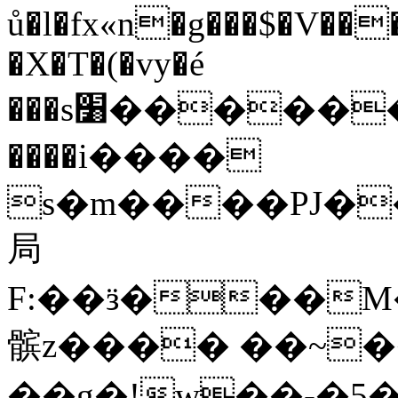
ů�l�fx«n�g���$�V�
�X�T�(�vy�é
���s׸���������s����=��cڝ���v�����������=k��O���5�O߃ |
����i����
s�m����PJ�
局
F:��ӟ���M
髌z���� ��~��
��g�!w��-�5