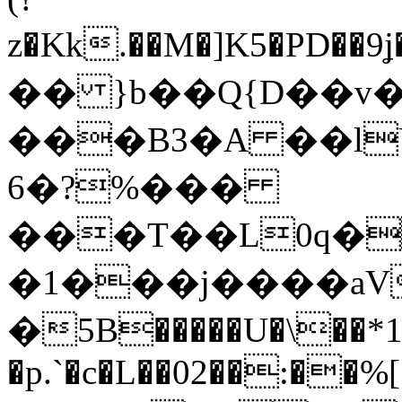
z�Kk.��M�]K5�PD��9ʝ�[p9[�܏Jι����8�
�� }b��Q{D��v�����*�ۊ��K��f#,S°���&@Z>=x�kOh��)
���B3�A ��lUO
6�?%���
���T��L0q�
�1���j����aV
�5B�����U�\��*1
�p.`�c�L��02��:��