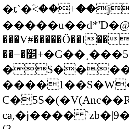
�ȶ`�ۧ<��+��j
�����u��d*'D�
���V#�����Ö��I��
��+�׵+�G��˼���5���
�$����]
����1��S�W�
C�5S�(�V(Anc��
ca,�j���� `zb�|9
(?