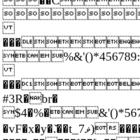
��C

���
%&'()*456789:
���
#3R�br�
$4�%�&'()*56789
�vF�x�y�.̌�
�t_ޥ7)����&�`}3�±#�b]��� {ڮ���XnUI��IE&f�<���?