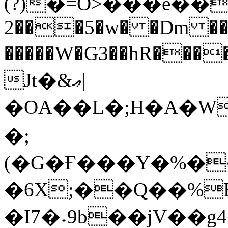
(?)�=O>���e�����
2���5�w� �Dm ��
�����W�G3��hR�����ןʹk�e��4��g 6���
Jt�&ޢ|
�OA��L�;H�A�W
�;
(�G�Ғ���Y�%��
�6X;��Q��%B
�I7�˖9b��jV��g4