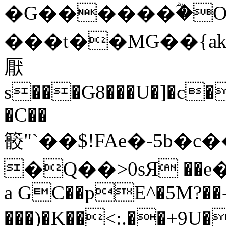
�G������ؓ�
���t��MG��{a
厭
s���G8���U�]�c�
�C��
䉰"`��$!FAe�-5b
�Q��>0sЯ ��e
a GC��pE^�5M?��
���)�K��<:.��+9U��V,����v�ۼtRI�ۉ4�����χZ_� p�,d�