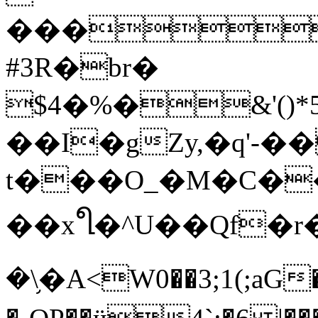
���
#3R�br�
$4�%�&'(
��I�gZy,�q'-�
t���O_�M�C��
��x꧷�^U��Qf�r
�\֥�A<W0��3;1(;aG