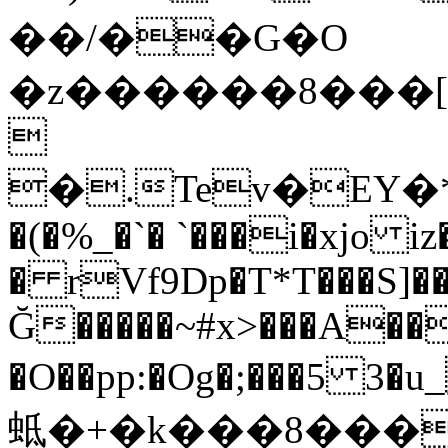
��/��G�O
�z������8���[f��:%޶��tC$��.8&��Q���Ŝ7~�]�ƍw����M��V���bIc!eMܶX�Rv���u]�&�:n�o�KcI*y��ͣ�ߒAv����.

�.Tev�EY
�(�%_�`� `���i�xjo iz
� rVf9Dp�T*T���
S]
Ğ�����~#x>���A��
�O��pp:�Og�;���5 3�u_|1
蚳�+�k���8���