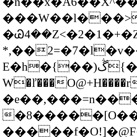
�n��x�A6��X^��
���W��l���>
�Ꮚ4��Z<�2�1�+�
*,��2=�7�l�v
E�h�{��)ڴ{�!
W�ľ���O@+H���
�e��,���=n��
�8�����[O��'
�����f�O!]�@F