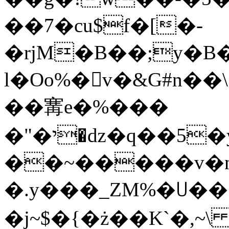
��7�cu$f�[�-
�rjM�B��;y
�B�
l�Oo%�v�&G#n��\
��㝤e�%���
�"�י�ǳ�q��5�y8����z�Ү4��
��~�����v�n
�.y���_ZM%�꒤��;8
�j~$�{�ż��K`�,~\ ���