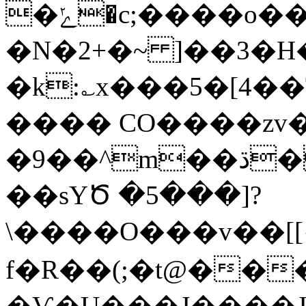
�ݺ�c;����o��>~�>�u�K�3��kc�e��$Z�Ԭg�#Fˎ<2�
�N�2+�~ ]��3�H�
�k:؎x���5�[4��
���� CO����zv
�9��^m��ڌ��z׬״�����t�|v����'Q]=���k��iV�eŜ��܇"U���k��|
��sYԾ �5���]?
\����O���v��[[{�K�2
f�R��(;�t@���
�Ѵ�U���J����J����@«