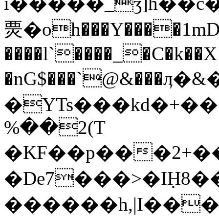
i�����_ʒ]h��ĉ
㶾�oh���Y����1mD
����l`����_�C�k��X
�nG$���`@&���ӆ�&
�YTs���kd�+��
%��2(T
�KF��p���2+���
�De7���>�I݀H8
������h,|I��