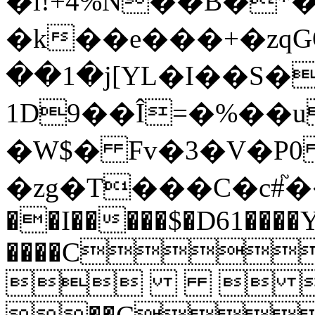
�i!+4%N��B�*����v�����
�k��e���+�zqG
��1�j[YL�I��S��P;4ӆb@݌��69�d���O�FZ\t�.H
1D9��Î=�%��u
�W$� Fv�3�V�P0
�zg�T���C�c#֘
��I�����$�D61�
���
����C
  