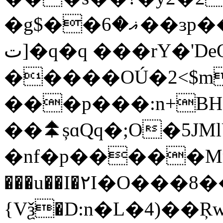
�g$��ޣ�6��ɜp��KF��[������Ձu���>R��W���˼+���÷��!
ت]�q�q ���rY�'DeQ�� �|�OCMI�g|
�����OÚ�2<$m
���p���:n+B
��⯭șɑQq�;O�5J
�nf�p�����Mr
���u��I�٢I�O���8���7��M���:
{Vѯ�D:n�L�4)��