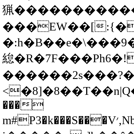
猟������������
���EW��[:{�
�:h�B��e�\���9�H��.��k
緿�R�7F���Ph6�!
������2s���?�i
<�8]�8��T��n|
���
m#P3�k���S���V׳,Nb��ddtRJ��v��sڶK�X��ς�