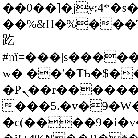
��0��]�jɏ:4*�s
��%&H�%���Ҵ
趷
#nȉ=���|s����
w� ��'�TƄ�$��
�Pܢ��r������V��o��"���+�/M�͌1���
���5.�v�9�W�
�c(����9�i�