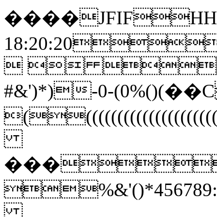
����JFIFHH��
18:20:20
  
#&')*)-0-(0%()(
((((((((((((((
���
%&'()*45