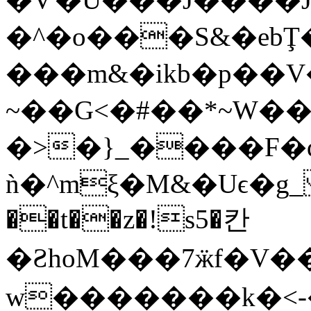
�^�o���S&�eb
���m&�ikb�p��
~��G<�#��*~W�
�>�}_����F�
ǹ�^mξ�M&�Uϵ�g_ 
��t��z�!s5�칸
�ƧhoM���7ӝf�V
w�������k�<-