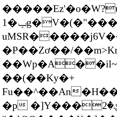
�����Ez'�o�W?u
1�ݕ
g�V�(�"���
uMSR�����j6V�
�P��Zơ��/��m>K
��Wp�A��il
��(��Ky�+
Fu��^��An�H��
�p �]Y���ؼ�2$H����Y��D?