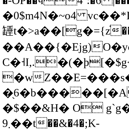
�-OP��ӵ4`:�6 
�0$m4N�~o4 vc��
䍋t�>a��[g�={z֗
��A��{�Ejg)O�yc�iK]��dfe;AWR�0
C�˧I,.�(�þ[
�wZ��E=���s
�֖6�b�����[�A
�$��&H� O g`
܂9��t��&�4�;K-