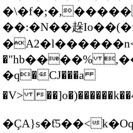
�\�f�;�,����
��:�N��趓Io��(�
�A2�l������
�"hb����% ,�����p�+/d���{��
�q�CJ���a
�V> ��]o�)����
�ÇA}s�ƭ5��<k�O