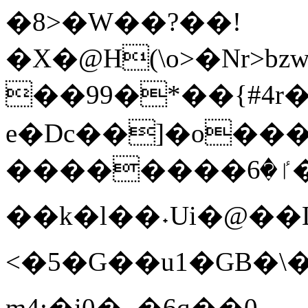
�8>�W��?��!
�X�@H(\o˃�Nr>b
��99�*��{#4r�
e�Dc��]�o��
��������ٵ�6
�
��k�l��˖Ui�@�
<�5�G ��u1�GB�\
m4:�i0�_�6q��0