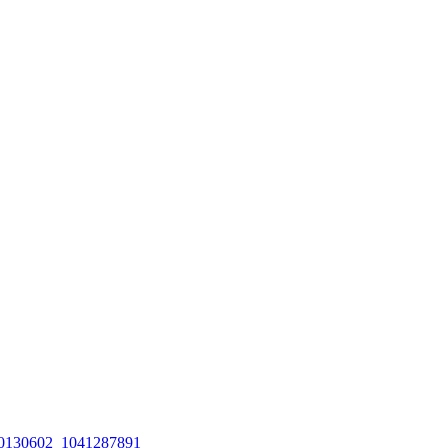
_20130602_1041287891