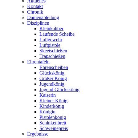
Aktuelles
Kontakt
Chronik
Damenabteilung
Disziplinen
Kleinkaliber
Laufende Scheibe
Luftgewehr
Luftpistole
Skeetschießen
Trapschießen
Ehrentafeln
Ehrenscheiben
Glückskönig
Großer König
Jugendkönig
Jugend Glückskönig
Kaiserin
Kleiner König
Kinderkönig
Königin
Pistolenkönig
Schinkenbrett
Schweinepreis
Ergebnisse