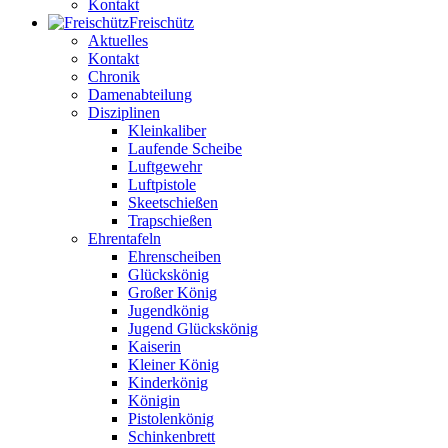
Kontakt
Freischütz
Aktuelles
Kontakt
Chronik
Damenabteilung
Disziplinen
Kleinkaliber
Laufende Scheibe
Luftgewehr
Luftpistole
Skeetschießen
Trapschießen
Ehrentafeln
Ehrenscheiben
Glückskönig
Großer König
Jugendkönig
Jugend Glückskönig
Kaiserin
Kleiner König
Kinderkönig
Königin
Pistolenkönig
Schinkenbrett