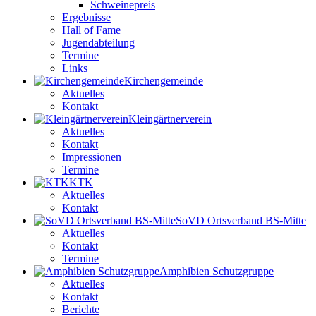
Schweinepreis
Ergebnisse
Hall of Fame
Jugendabteilung
Termine
Links
Kirchengemeinde
Aktuelles
Kontakt
Kleingärtnerverein
Aktuelles
Kontakt
Impressionen
Termine
KTK
Aktuelles
Kontakt
SoVD Ortsverband BS-Mitte
Aktuelles
Kontakt
Termine
Amphibien Schutzgruppe
Aktuelles
Kontakt
Berichte